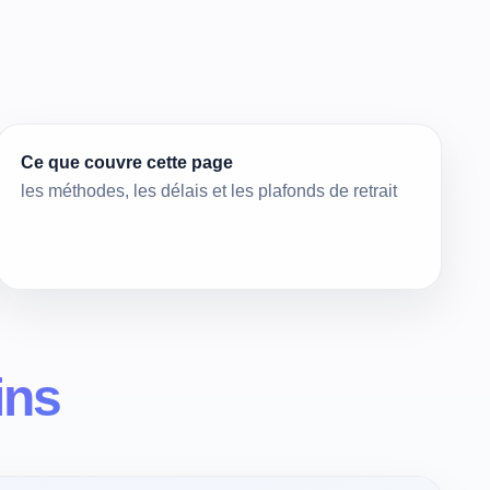
Ce que couvre cette page
les méthodes, les délais et les plafonds de retrait
ins