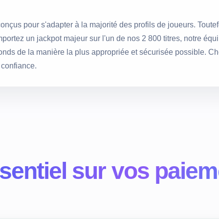
conçus pour s'adapter à la majorité des profils de joueurs. Tou
ortez un jackpot majeur sur l'un de nos 2 800 titres, notre équi
 fonds de la manière la plus appropriée et sécurisée possible. 
 confiance.
sentiel sur vos paie