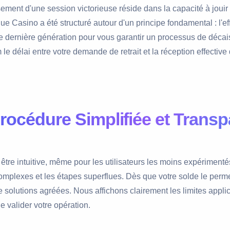
ent d'une session victorieuse réside dans la capacité à jouir 
e Casino a été structuré autour d'un principe fondamental : l'ef
 dernière génération pour vous garantir un processus de décais
m le délai entre votre demande de retrait et la réception effecti
rocédure Simplifiée et Transp
être intuitive, même pour les utilisateurs les moins expérimentés
omplexes et les étapes superflues. Dès que votre solde le perme
 solutions agréées. Nous affichons clairement les limites applic
 valider votre opération.