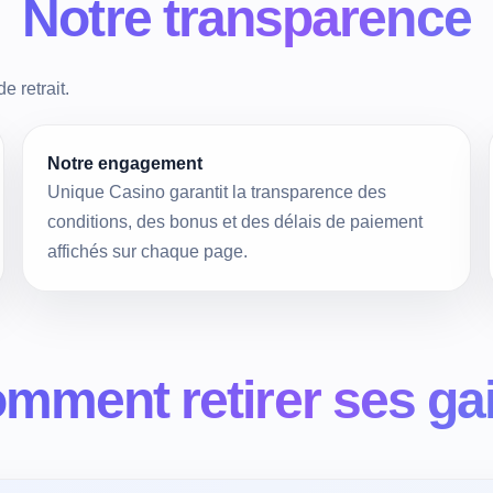
Notre transparence
e retrait.
Notre engagement
Unique Casino garantit la transparence des
conditions, des bonus et des délais de paiement
affichés sur chaque page.
mment retirer ses ga