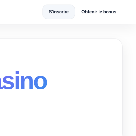
S'inscrire
Obtenir le bonus
asino