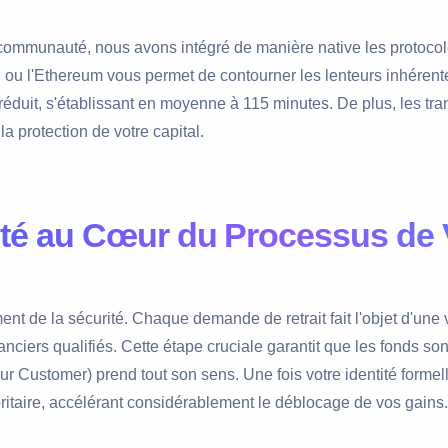
 communauté, nous avons intégré de manière native les protocol
oin ou l'Ethereum vous permet de contourner les lenteurs inhéren
 réduit, s'établissant en moyenne à 115 minutes. De plus, les tr
 la protection de votre capital.
ité au Cœur du Processus de V
ment de la sécurité. Chaque demande de retrait fait l'objet d'une
ciers qualifiés. Cette étape cruciale garantit que les fonds sont
Customer) prend tout son sens. Une fois votre identité formell
oritaire, accélérant considérablement le déblocage de vos gains.